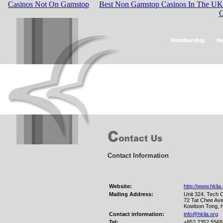
Casinos Not On Gamstop
Best Non Gamstop Casinos In The UK
C
Contact Information
Website:
http://www.hklia
Mailing Address:
Unit 324, Tech 
72 Tat Chee Av
Kowloon Tong, 
Contact information:
info@hklia.org
Tel:
+852 2352 5568