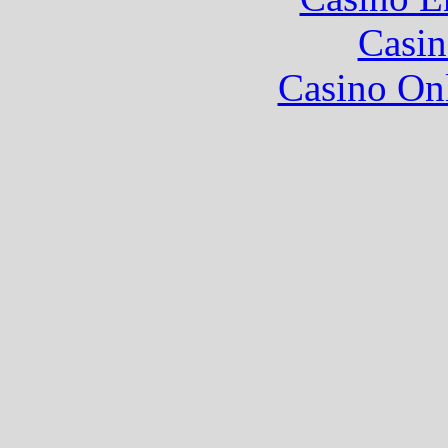
Casin
Casino O