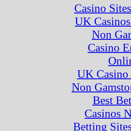
Casino Site
UK Casinos
Non Gam
Casino E
Onli
UK Casino
Non Gamstop
Best Be
Casinos 
Betting Sit