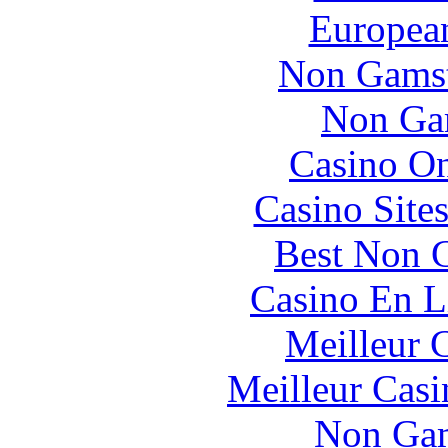
European
Non Gamst
Non Ga
Casino O
Casino Site
Best Non 
Casino En L
Meilleur 
Meilleur Casi
Non Gam