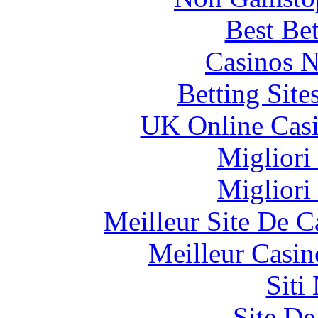
Best Be
Casinos 
Betting Sit
UK Online Cas
Migliori
Migliori
Meilleur Site De 
Meilleur Casin
Siti
Site De