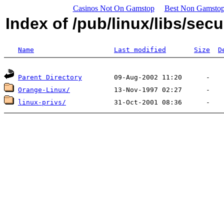
Casinos Not On Gamstop
Best Non Gamstop
Index of /pub/linux/libs/secu
Name
Last modified
Size
D
Parent Directory
Orange-Linux/
linux-privs/