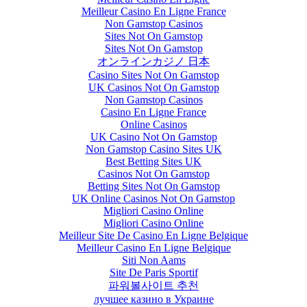
Meilleur Casino En Ligne France
Non Gamstop Casinos
Sites Not On Gamstop
Sites Not On Gamstop
オンラインカジノ 日本
Casino Sites Not On Gamstop
UK Casinos Not On Gamstop
Non Gamstop Casinos
Casino En Ligne France
Online Casinos
UK Casino Not On Gamstop
Non Gamstop Casino Sites UK
Best Betting Sites UK
Casinos Not On Gamstop
Betting Sites Not On Gamstop
UK Online Casinos Not On Gamstop
Migliori Casino Online
Migliori Casino Online
Meilleur Site De Casino En Ligne Belgique
Meilleur Casino En Ligne Belgique
Siti Non Aams
Site De Paris Sportif
파워볼사이트 추천
лучшее казино в Украине