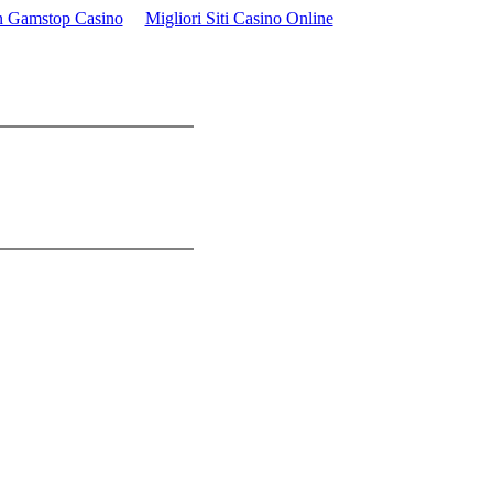
 Gamstop Casino
Migliori Siti Casino Online