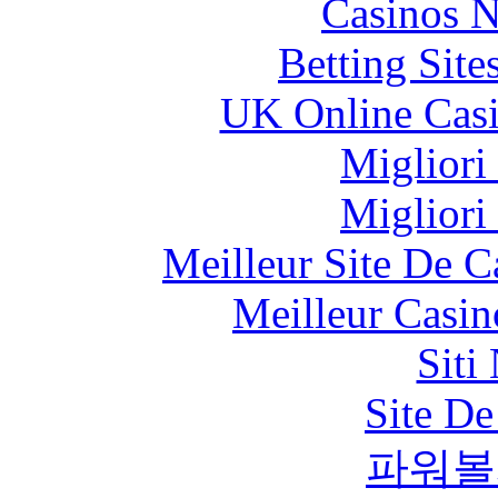
Casinos 
Betting Sit
UK Online Cas
Migliori
Migliori
Meilleur Site De 
Meilleur Casin
Siti
Site De
파워볼