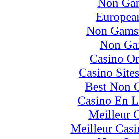
Non Gam
European
Non Gamst
Non Ga
Casino O
Casino Site
Best Non 
Casino En L
Meilleur 
Meilleur Casi