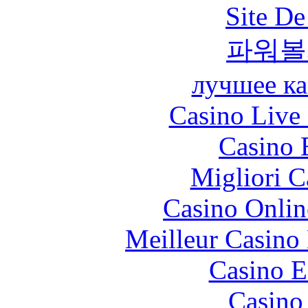
Site De
파워볼
лучшее ка
Casino Live 
Casino 
Migliori 
Casino Onlin
Meilleur Casino
Casino E
Casino 