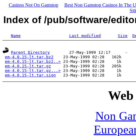
Casinos Not On Gamstop
Best Non Gamstop Casinos In The 
Sit
Index of /pub/software/edit
Name
Last modified
Size
D
Parent Directory
        27-May-1999 12:17      -  

em-4.0.15-lt.tar.bz2
    23-May-1999 02:28   162k  

em-4.0.15-lt.tar.bz2..>
 23-May-1999 02:28     1k  

em-4.0.15-lt.tar.gz
     23-May-1999 02:28   205k  

em-4.0.15-lt.tar.gz...>
 23-May-1999 02:28     1k  

em-4.0.15-lt.tar.sign
Web 
Non Gam
European