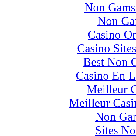
Non Gamst
Non Ga
Casino O
Casino Site
Best Non 
Casino En L
Meilleur 
Meilleur Casi
Non Gam
Sites N