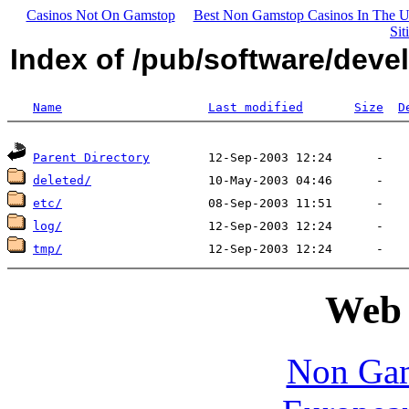
Casinos Not On Gamstop
Best Non Gamstop Casinos In The 
Sit
Index of /pub/software/deve
Name
Last modified
Size
D
Parent Directory
deleted/
etc/
log/
tmp/
Web 
Non Gam