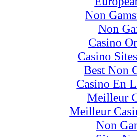
European
Non Gamst
Non Ga
Casino O
Casino Site
Best Non 
Casino En L
Meilleur 
Meilleur Casi
Non Gam