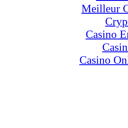
Meilleur 
Cryp
Casino E
Casin
Casino O