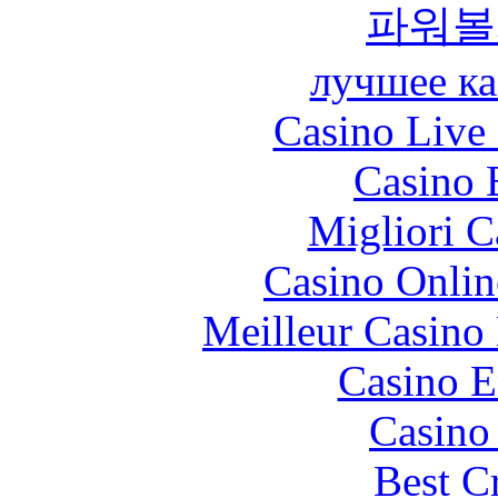
파워볼
лучшее ка
Casino Live 
Casino 
Migliori 
Casino Onlin
Meilleur Casino
Casino E
Casino 
Best C