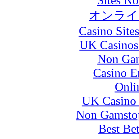
Sites N
オンライ
Casino Site
UK Casinos
Non Gam
Casino E
Onli
UK Casino
Non Gamstop
Best Be