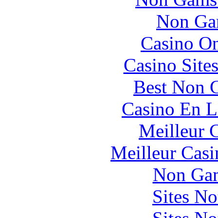
Non Ga
Casino O
Casino Site
Best Non 
Casino En L
Meilleur 
Meilleur Casi
Non Gam
Sites N