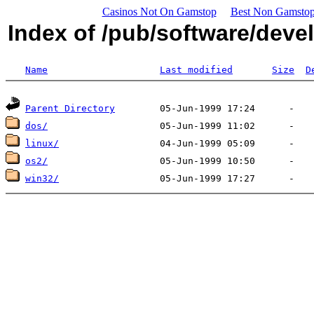
Casinos Not On Gamstop
Best Non Gamstop
Index of /pub/software/deve
Name
Last modified
Size
D
Parent Directory
dos/
linux/
os2/
win32/