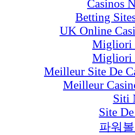
Casinos 
Betting Sit
UK Online Cas
Migliori
Migliori
Meilleur Site De 
Meilleur Casin
Siti
Site De
파워볼