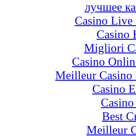
лучшее ка
Casino Live 
Casino 
Migliori 
Casino Onlin
Meilleur Casino
Casino E
Casino 
Best C
Meilleur 