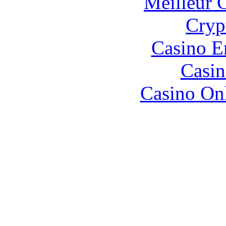
Meilleur 
Cryp
Casino E
Casin
Casino O