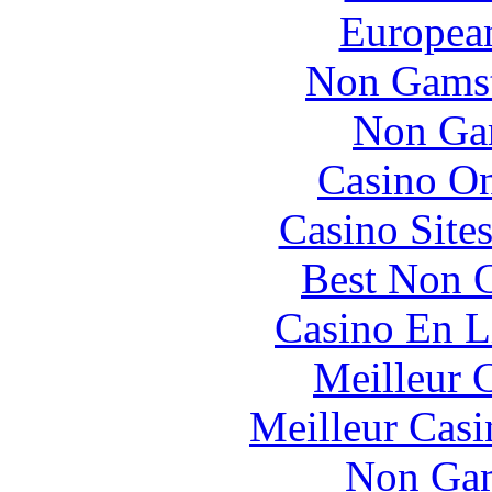
European
Non Gamst
Non Ga
Casino O
Casino Site
Best Non 
Casino En L
Meilleur 
Meilleur Casi
Non Gam