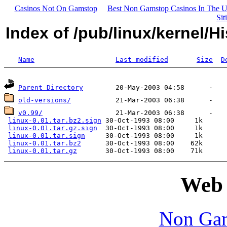
Casinos Not On Gamstop
Best Non Gamstop Casinos In The 
Sit
Index of /pub/linux/kernel/Hi
Name
Last modified
Size
D
Parent Directory
old-versions/
v0.99/
                  21-Mar-2003 06:38      -  

linux-0.01.tar.bz2.sign
 30-Oct-1993 08:00     1k  

linux-0.01.tar.gz.sign
  30-Oct-1993 08:00     1k  

linux-0.01.tar.sign
     30-Oct-1993 08:00     1k  

linux-0.01.tar.bz2
      30-Oct-1993 08:00    62k  

linux-0.01.tar.gz
Web 
Non Gam