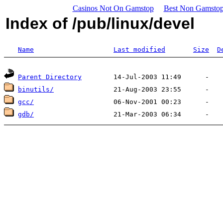
Casinos Not On Gamstop
Best Non Gamstop
Index of /pub/linux/devel
Name
Last modified
Size
D
Parent Directory
binutils/
gcc/
gdb/