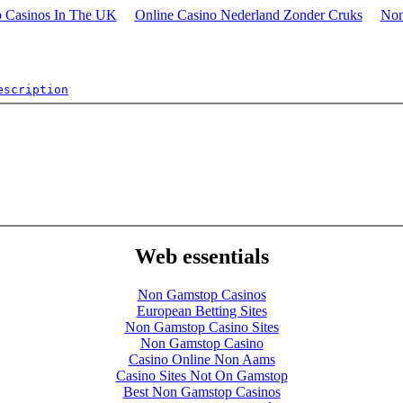
 Casinos In The UK
Online Casino Nederland Zonder Cruks
Non
escription
Web essentials
Non Gamstop Casinos
European Betting Sites
Non Gamstop Casino Sites
Non Gamstop Casino
Casino Online Non Aams
Casino Sites Not On Gamstop
Best Non Gamstop Casinos