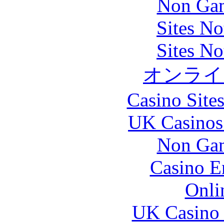
Non Gam
Sites N
Sites N
オンライ
Casino Site
UK Casinos
Non Gam
Casino E
Onli
UK Casino