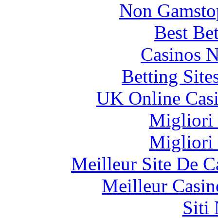
Non Gamstop
Best Be
Casinos 
Betting Sit
UK Online Cas
Migliori
Migliori
Meilleur Site De 
Meilleur Casin
Siti