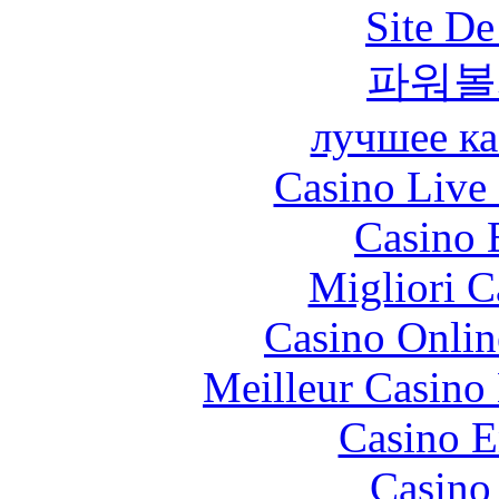
Site De
파워볼
лучшее ка
Casino Live 
Casino 
Migliori 
Casino Onlin
Meilleur Casino
Casino E
Casino 